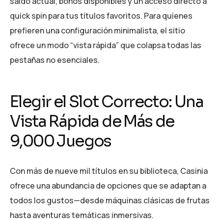
saldo actual, bonos disponibles y un acceso directo a
quick spin para tus títulos favoritos. Para quienes
prefieren una configuración minimalista, el sitio
ofrece un modo “vista rápida” que colapsa todas las
pestañas no esenciales.
Elegir el Slot Correcto: Una
Vista Rápida de Más de
9,000 Juegos
Con más de nueve mil títulos en su biblioteca, Casinia
ofrece una abundancia de opciones que se adaptan a
todos los gustos—desde máquinas clásicas de frutas
hasta aventuras temáticas inmersivas.