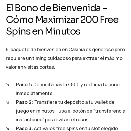
El Bono de Bienvenida –
Cómo Maximizar 200 Free
Spins en Minutos
El paquete de bienvenida en Casinia es generoso pero
requiere un timing cuidadoso para extraer el máximo
valor en visitas cortas.
Paso 1:
Deposita hasta €500 y reclama tu bono
inmediatamente.
Paso 2:
Transfiere tu depósito a tu wallet de
juego en minutos—usa el botón de “transferencia
instantánea” para evitar retrasos.
Paso 3:
Activa los free spins en tu slot elegido