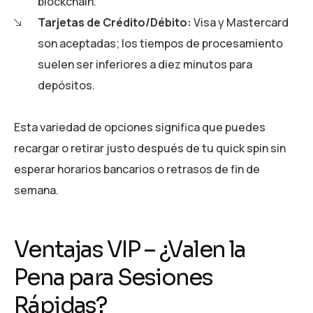
blockchain.
Tarjetas de Crédito/Débito:
Visa y Mastercard
son aceptadas; los tiempos de procesamiento
suelen ser inferiores a diez minutos para
depósitos.
Esta variedad de opciones significa que puedes
recargar o retirar justo después de tu quick spin sin
esperar horarios bancarios o retrasos de fin de
semana.
Ventajas VIP – ¿Valen la
Pena para Sesiones
Rápidas?