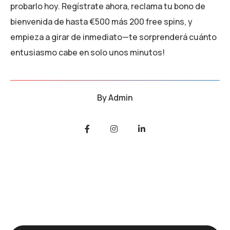
probarlo hoy. Regístrate ahora, reclama tu bono de
bienvenida de hasta €500 más 200 free spins, y
empieza a girar de inmediato—te sorprenderá cuánto
entusiasmo cabe en solo unos minutos!
By
Admin