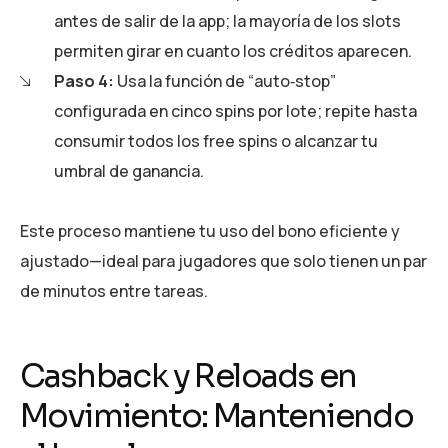
antes de salir de la app; la mayoría de los slots
permiten girar en cuanto los créditos aparecen.
Paso 4:
Usa la función de “auto‑stop”
configurada en cinco spins por lote; repite hasta
consumir todos los free spins o alcanzar tu
umbral de ganancia.
Este proceso mantiene tu uso del bono eficiente y
ajustado—ideal para jugadores que solo tienen un par
de minutos entre tareas.
Cashback y Reloads en
Movimiento: Manteniendo