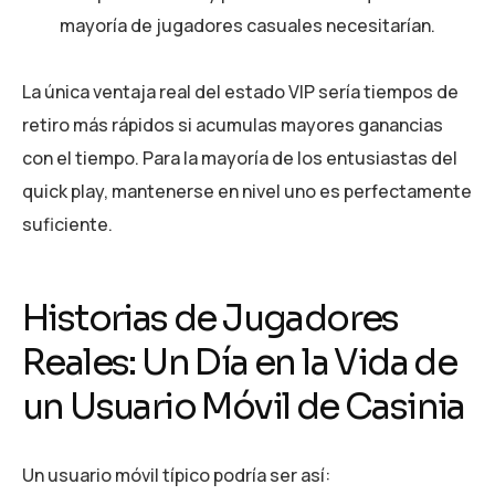
mayoría de jugadores casuales necesitarían.
La única ventaja real del estado VIP sería tiempos de
retiro más rápidos si acumulas mayores ganancias
con el tiempo. Para la mayoría de los entusiastas del
quick play, mantenerse en nivel uno es perfectamente
suficiente.
Historias de Jugadores
Reales: Un Día en la Vida de
un Usuario Móvil de Casinia
Un usuario móvil típico podría ser así: