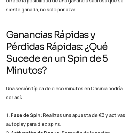
ofrece la posibilidad de una ganancia sabrosa que se
siente ganada, no solo por azar.
Ganancias Rápidas y
Pérdidas Rápidas: ¿Qué
Sucede en un Spin de 5
Minutos?
Una sesión típica de cinco minutos en Casinia podría
ser así:
Fase de Spin:
Realizas una apuesta de €3 y activas
autoplay para diez spins.