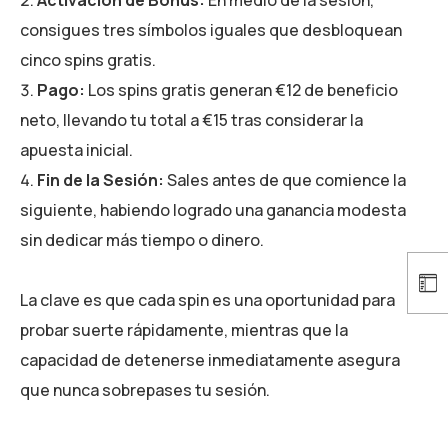
Activación de Bonus:
En medio de la sesión,
consigues tres símbolos iguales que desbloquean
cinco spins gratis.
Pago:
Los spins gratis generan €12 de beneficio
neto, llevando tu total a €15 tras considerar la
apuesta inicial.
Fin de la Sesión:
Sales antes de que comience la
siguiente, habiendo logrado una ganancia modesta
sin dedicar más tiempo o dinero.
La clave es que cada spin es una oportunidad para
probar suerte rápidamente, mientras que la
capacidad de detenerse inmediatamente asegura
que nunca sobrepases tu sesión.