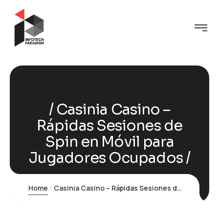
Casinia Casino –
Rápidas Sesiones de
Spin en Móvil para
Jugadores Ocupados
Home
Casinia Casino – Rápidas Sesiones de Spin en Móvil para Jugadores Ocupados